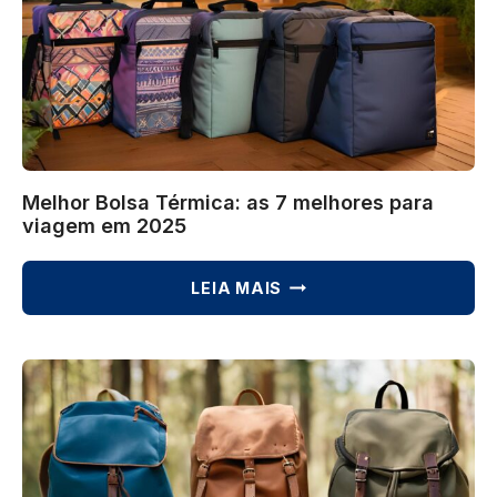
EM
2025
Melhor Bolsa Térmica: as 7 melhores para
viagem em 2025
MELHOR
LEIA MAIS
BOLSA
TÉRMICA:
AS
7
MELHORES
PARA
VIAGEM
EM
2025