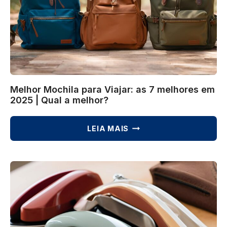
Melhor Mochila para Viajar: as 7 melhores em
2025 | Qual a melhor?
MELHOR
LEIA MAIS
MOCHILA
PARA
VIAJAR:
AS
7
MELHORES
EM
2025
|