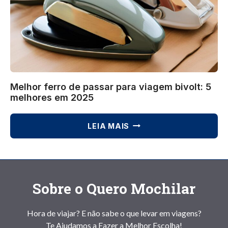
QUAL
A
MELHOR?
Melhor ferro de passar para viagem bivolt: 5
melhores em 2025
MELHOR
LEIA MAIS
FERRO
DE
PASSAR
PARA
VIAGEM
Sobre o Quero Mochilar
BIVOLT:
5
MELHORES
Hora de viajar? E não sabe o que levar em viagens?
EM
Te Ajudamos a Fazer a Melhor Escolha!